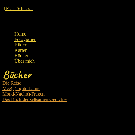
Menü
Schließen
Home
Fotografien
Bilder
Karten
Bücher
Über mich
Bücher
Die Reise
Mee(h)r gute Laune
Mond-Nach(t)-Fragen
Das Buch der seltsamen Gedichte